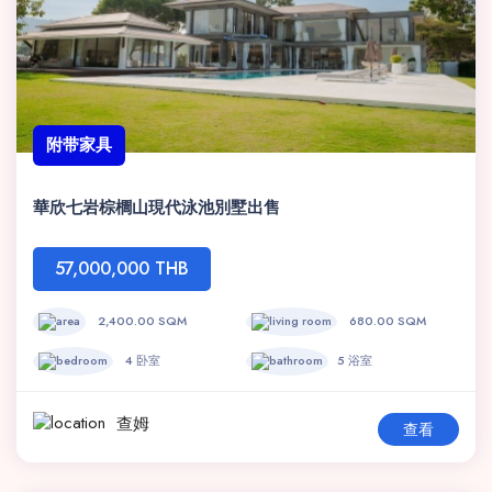
附带家具
華欣七岩棕櫚山現代泳池別墅出售
57,000,000 THB
2,400.00 SQM
680.00 SQM
4 卧室
5 浴室
查姆
查看