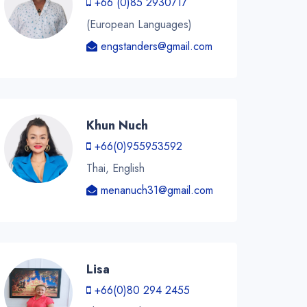
+66 (0)85 2930717
(European Languages)
engstanders@gmail.com
Khun Nuch
+66(0)955953592
Thai, English
menanuch31@gmail.com
Lisa
+66(0)80 294 2455