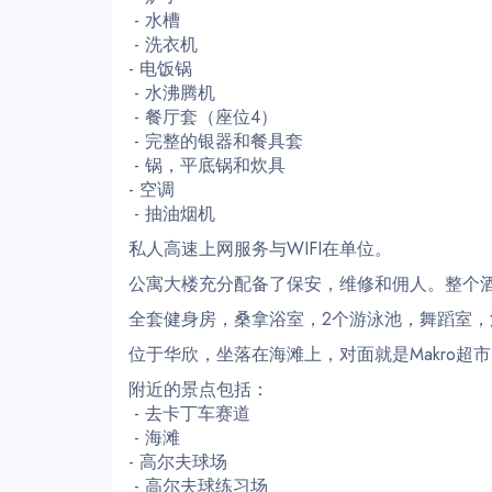
- 水槽
- 洗衣机
- 电饭锅
- 水沸腾机
- 餐厅套（座位4）
- 完整的银器和餐具套
- 锅，平底锅和炊具
- 空调
- 抽油烟机
私人高速上网服务与WIFI在单位。
公寓大楼充分配备了保安，维修和佣人。整个酒
全套健身房，桑拿浴室，2个游泳池，舞蹈室，
位于华欣，坐落在海滩上，对面就是Makro超
附近的景点包括：
- 去卡丁车赛道
- 海滩
- 高尔夫球场
- 高尔夫球练习场