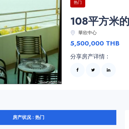
热门
108平方米
華欣中心
5,500,000 THB
分享房产详情 :
房产状况 : 热门