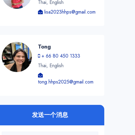
Thai, English
lisa2023hhps@gmail.com
Tong
+ 66 80 450 1333
Thai, English
tong.hhps2025@gmail.com
发送一个消息