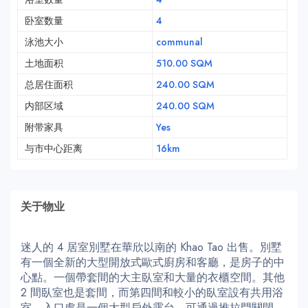
卧室数量
4
泳池大小
communal
土地面积
510.00 SQM
总居住面积
240.00 SQM
内部区域
240.00 SQM
附带家具
Yes
与市中心距离
16km
关于物业
迷人的 4 居室別墅在華欣以南的 Khao Tao 出售。別墅
有一個全新的大型開放式歐式廚房和客廳，是房子的中
心點。一個帶套間的大主臥室和大量的衣櫃空間。其他
2 間臥室也是套間，而第四間和較小的臥室設有共用浴
室。入口處是一個大型戶外露台，可通過推拉門關閉。