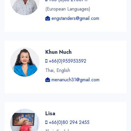
(European Languages)
engstanders@gmail.com
Khun Nuch
+66(0)955953592
Thai, English
menanuch31@gmail.com
Lisa
+66(0)80 294 2455