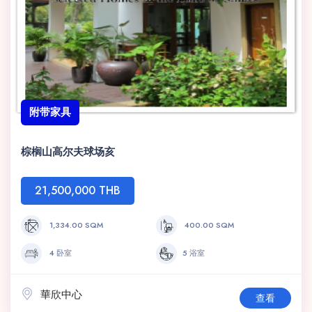
附带家具
棕榈山高尔夫球场亥
21,500,000 THB
1,334.00 SQM
400.00 SQM
4 卧室
5 浴室
華欣中心
查看