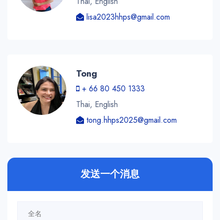
Thai, English
lisa2023hhps@gmail.com
Tong
+ 66 80 450 1333
Thai, English
tong.hhps2025@gmail.com
发送一个消息