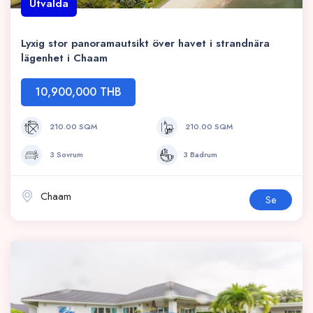
Utvalda
Lyxig stor panoramautsikt över havet i strandnära
lägenhet i Chaam
10,900,000 THB
210.00 SQM
210.00 SQM
3 Sovrum
3 Badrum
Chaam
Se