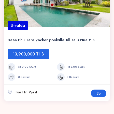
Utvalda
Baan Phu Tara vacker poolvilla till salu Hua Hin
13,900,000 THB
680.00 SQM
183.00 SQM
3 Sovrum
3 Badrum
Hua Hin West
Se