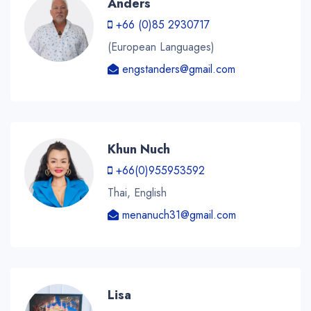
Anders
+66 (0)85 2930717
(European Languages)
engstanders@gmail.com
Khun Nuch
+66(0)955953592
Thai, English
menanuch31@gmail.com
Lisa