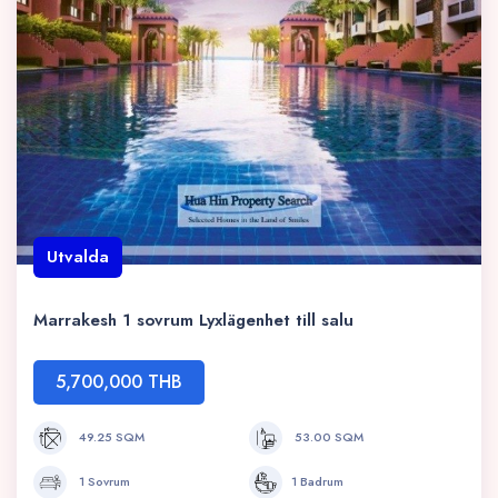
Utvalda
Marrakesh 1 sovrum Lyxlägenhet till salu
5,700,000 THB
49.25 SQM
53.00 SQM
1 Sovrum
1 Badrum