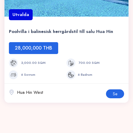
Utvalda
Poolvilla i balinesisk herrgårdstil till salu Hua Hin
28,000,000 THB
2,000.00 SQM
700.00 SQM
6 Sovrum
6 Badrum
Hua Hin West
Se