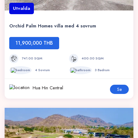
Utvalda
Orchid Palm Homes villa med 4 sovrum
11,900,000 THB
741.00 SQM
400.00 SQM
4 Sovrum
3 Badrum
Hua Hin Central
Se