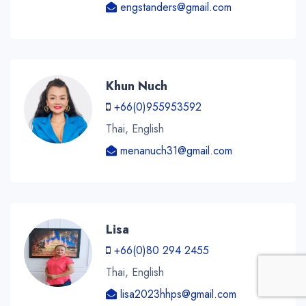
engstanders@gmail.com
Khun Nuch
+66(0)955953592
Thai, English
menanuch31@gmail.com
Lisa
+66(0)80 294 2455
Thai, English
lisa2023hhps@gmail.com