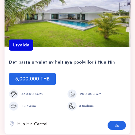
Utvalda
Det bästa urvalet av helt nya poolvillor i Hua Hin
5,000,000 THB
450.00 SQM
200.00 SQM
3 Sovrum
3 Badrum
Hua Hin Central
Se