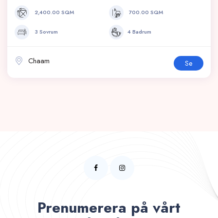
2,400.00 SQM
700.00 SQM
3 Sovrum
4 Badrum
Chaam
Se
Prenumerera på vårt