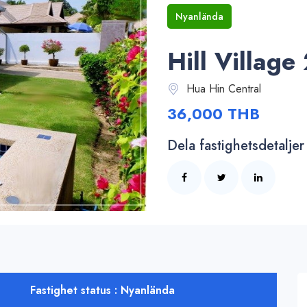
Nyanlända
Hill Village
Hua Hin Central
36,000 THB
Dela fastighetsdetaljer
Fastighet status : Nyanlända