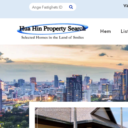
Vä
Hem
Lis