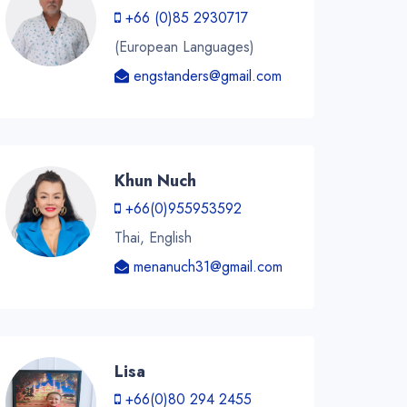
+66 (0)85 2930717
(European Languages)
engstanders@gmail.com
Khun Nuch
+66(0)955953592
Thai, English
menanuch31@gmail.com
Lisa
+66(0)80 294 2455