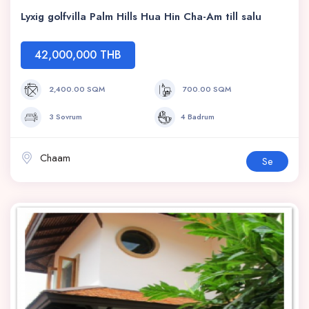
Lyxig golfvilla Palm Hills Hua Hin Cha-Am till salu
42,000,000 THB
2,400.00 SQM
700.00 SQM
3 Sovrum
4 Badrum
Chaam
Se