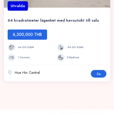
Utvalda
64 kvadratmeter lägenhet med havsutsikt till salu
6,300,000 THB
64.00 SQM
64.00 SQM
1 Sovrum
2 Badrum
Hua Hin Central
Se