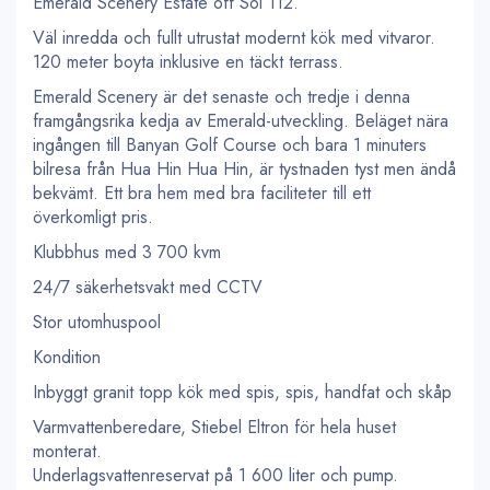
Emerald Scenery Estate off Soi 112.
Väl inredda och fullt utrustat modernt kök med vitvaror.
120 meter boyta inklusive en täckt terrass.
Emerald Scenery är det senaste och tredje i denna
framgångsrika kedja av Emerald-utveckling. Beläget nära
ingången till Banyan Golf Course och bara 1 minuters
bilresa från Hua Hin Hua Hin, är tystnaden tyst men ändå
bekvämt. Ett bra hem med bra faciliteter till ett
överkomligt pris.
Klubbhus med 3 700 kvm
24/7 säkerhetsvakt med CCTV
Stor utomhuspool
Kondition
Inbyggt granit topp kök med spis, spis, handfat och skåp
Varmvattenberedare, Stiebel Eltron för hela huset
monterat.
Underlagsvattenreservat på 1 600 liter och pump.