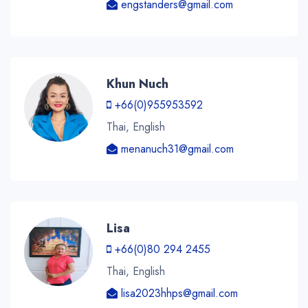
engstanders@gmail.com
Khun Nuch
+66(0)955953592
Thai, English
menanuch31@gmail.com
Lisa
+66(0)80 294 2455
Thai, English
lisa2023hhps@gmail.com