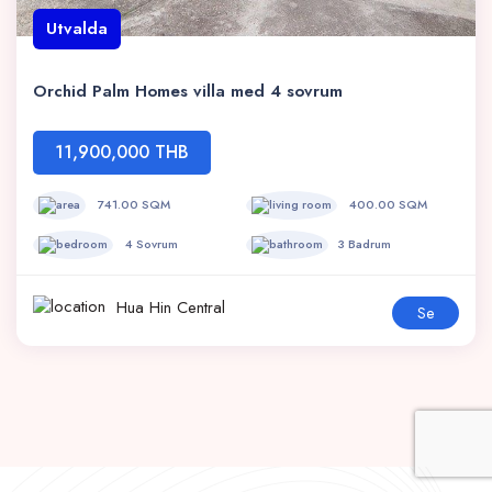
Utvalda
Orchid Palm Homes villa med 4 sovrum
11,900,000 THB
741.00 SQM
400.00 SQM
4 Sovrum
3 Badrum
Hua Hin Central
Se