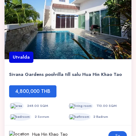
Utvalda
Sivana Gardens poolvilla till salu Hua Hin Khao Tao
4,800,000 THB
248.00 SQM
110.00 SQM
2 Sovrum
2 Badrum
Hua Hin Khao Tao
Se