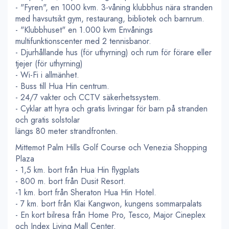
- "Fyren", en 1000 kvm. 3-våning klubbhus nära stranden
med havsutsikt gym, restaurang, bibliotek och barnrum.
- "Klubbhuset" en 1.000 kvm Envånings
multifunktionscenter med 2 tennisbanor.
- Djurhållande hus (för uthyrning) och rum för förare eller
tjejer (för uthyrning)
- Wi-Fi i allmänhet.
- Buss till Hua Hin centrum.
- 24/7 vakter och CCTV säkerhetssystem.
- Cyklar att hyra och gratis livringar för barn på stranden
och gratis solstolar
längs 80 meter strandfronten.
Mittemot Palm Hills Golf Course och Venezia Shopping
Plaza
- 1,5 km. bort från Hua Hin flygplats
- 800 m. bort från Dusit Resort.
-1 km. bort från Sheraton Hua Hin Hotel.
- 7 km. bort från Klai Kangwon, kungens sommarpalats
- En kort bilresa från Home Pro, Tesco, Major Cineplex
och Index Living Mall Center.