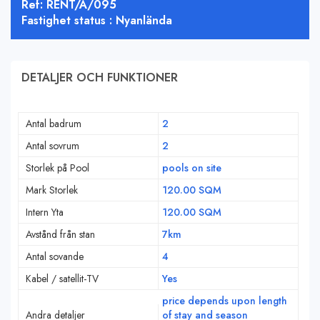
Ref: RENT/A/095
Fastighet status : Nyanlända
DETALJER OCH FUNKTIONER
Antal badrum
2
Antal sovrum
2
Storlek på Pool
pools on site
Mark Storlek
120.00 SQM
Intern Yta
120.00 SQM
Avstånd från stan
7km
Antal sovande
4
Kabel / satellit-TV
Yes
price depends upon length
Andra detaljer
of stay and season