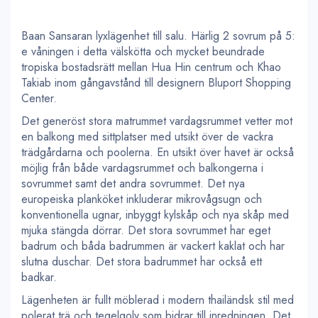
Baan Sansaran lyxlägenhet till salu. Härlig 2 sovrum på 5:
e våningen i detta välskötta och mycket beundrade
tropiska bostadsrätt mellan Hua Hin centrum och Khao
Takiab inom gångavstånd till designern Bluport Shopping
Center.
Det generöst stora matrummet vardagsrummet vetter mot
en balkong med sittplatser med utsikt över de vackra
trädgårdarna och poolerna. En utsikt över havet är också
möjlig från både vardagsrummet och balkongerna i
sovrummet samt det andra sovrummet. Det nya
europeiska planköket inkluderar mikrovågsugn och
konventionella ugnar, inbyggt kylskåp och nya skåp med
mjuka stängda dörrar. Det stora sovrummet har eget
badrum och båda badrummen är vackert kaklat och har
slutna duschar. Det stora badrummet har också ett
badkar.
Lägenheten är fullt möblerad i modern thailändsk stil med
polerat trä och tegelgolv som bidrar till inredningen. Det