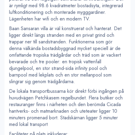
är rymligt med 98.6 kvadratmeter bostadsyta, integrerad
luftkonditionering och monterade mygggardiner.
Lägenheten har wifi och en modern TV.
Baan Sansaran villa är väl konstruerat och hanterat. Det
ligger direkt längs stranden med en privat grind och
trappar ner till sandstranden. Funktionerna som gör
denna välkända bostadsbyggnad mycket speciell är de
omfattande tropiska trädgårdar och träd som är vackert
bevarade och tre pooler: en tropisk vattenfall
djungelpool, en stor strand-sida infinity pool och
barnpool med lekplats och en stor mellanpool som
slingrar sig genom trädgårdarna.
De lokala transportbussarna kör direkt förbi ingången på
huvudvägen Petchkasem regelbundet. Flera butiker och
restauranger finns i närheten och den berömda Cicada
hantverks- och matmarknaden och uteteater ligger 10
minuters promenad bort. Stadskärnan ligger 5 minuter
med lokal transport
Faciliteter på plats inkluderar: