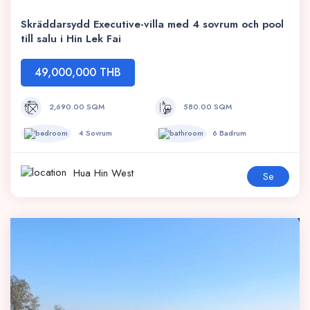
Skräddarsydd Executive-villa med 4 sovrum och pool
till salu i Hin Lek Fai
49,000,000 THB
2,690.00 SQM
580.00 SQM
4 Sovrum
6 Badrum
Hua Hin West
Se