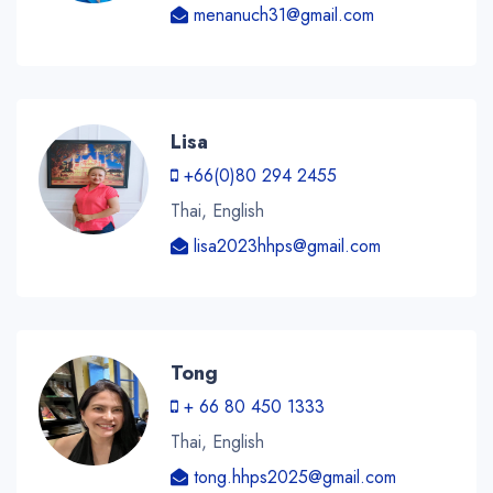
menanuch31@gmail.com
Lisa
+66(0)80 294 2455
Thai, English
lisa2023hhps@gmail.com
Tong
+ 66 80 450 1333
Thai, English
tong.hhps2025@gmail.com