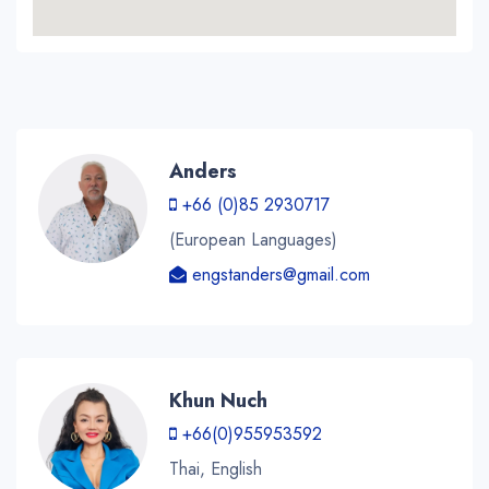
Anders
+66 (0)85 2930717
(European Languages)
engstanders@gmail.com
Khun Nuch
+66(0)955953592
Thai, English