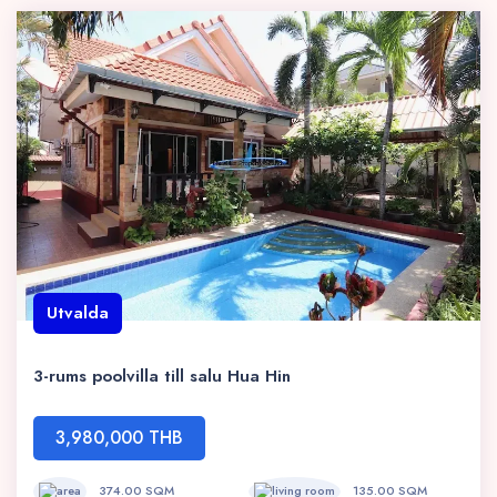
Utvalda
3-rums poolvilla till salu Hua Hin
3,980,000 THB
374.00 SQM
135.00 SQM