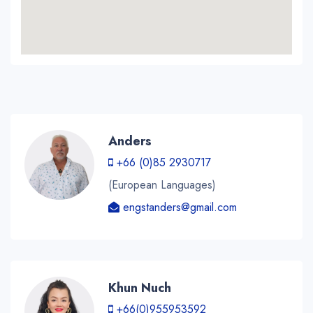
Anders
+66 (0)85 2930717
(European Languages)
engstanders@gmail.com
Khun Nuch
+66(0)955953592