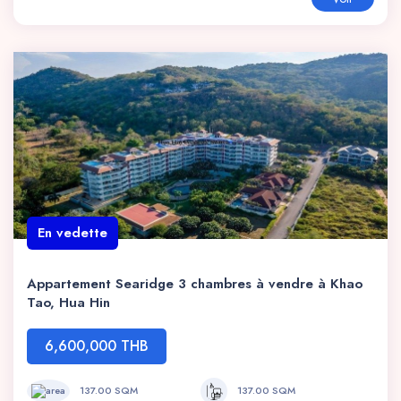
En vedette
Appartement Searidge 3 chambres à vendre à Khao
Tao, Hua Hin
6,600,000 THB
137.00 SQM
137.00 SQM