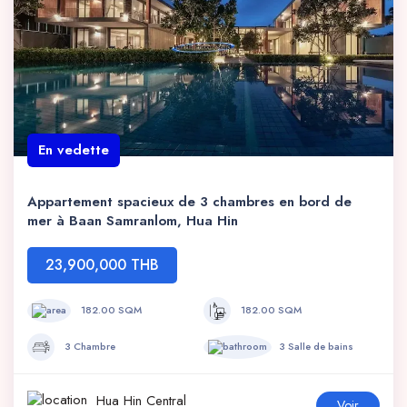
En vedette
Appartement spacieux de 3 chambres en bord de
mer à Baan Samranlom, Hua Hin
23,900,000 THB
182.00 SQM
182.00 SQM
3 Chambre
3 Salle de bains
Hua Hin Central
Voir