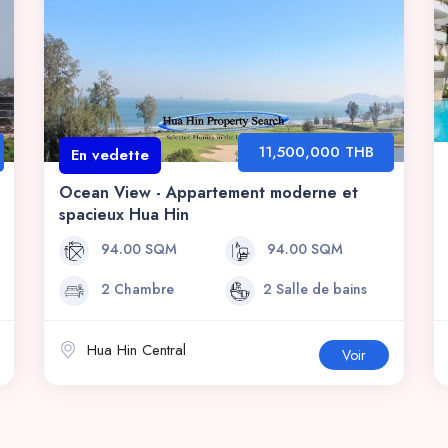
11,500,000 THB
En vedette
Ocean View - Appartement moderne et
spacieux Hua Hin
94.00 SQM
94.00 SQM
2 Chambre
2 Salle de bains
Hua Hin Central
Voir