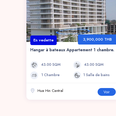
3,900,000 THB
En vedette
Hangar à bateaux Appartement 1 chambre.
43.00 SQM
43.00 SQM
1 Chambre
1 Salle de bains
Hua Hin Central
Voir