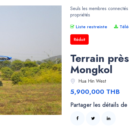
Seuls les membres connectés p
propriétés
Liste restreinte
Télé
Réduit
Terrain prè
Mongkol
Hua Hin West
5,900,000 THB
Partager les détails de 