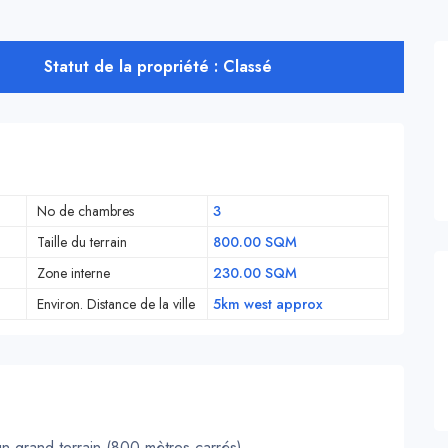
Statut de la propriété : Classé
No de chambres
3
Taille du terrain
800.00 SQM
Zone interne
230.00 SQM
Environ. Distance de la ville
5km west approx
n grand terrain (800 mètres carrés).