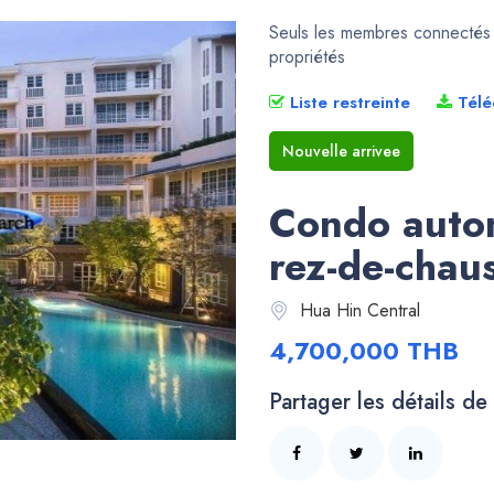
Seuls les membres connectés p
propriétés
Liste restreinte
Télé
Nouvelle arrivee
Condo auto
rez-de-chau
Hua Hin Central
4,700,000 THB
Partager les détails de 