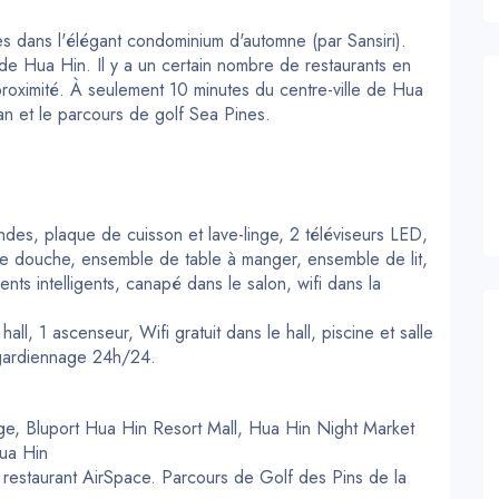
s dans l'élégant condominium d'automne (par Sansiri).
 de Hua Hin. Il y a un certain nombre de restaurants en
 proximité. À seulement 10 minutes du centre-ville de Hua
n et le parcours de golf Sea Pines.
ndes, plaque de cuisson et lave-linge, 2 téléviseurs LED,
 de douche, ensemble de table à manger, ensemble de lit,
s intelligents, canapé dans le salon, wifi dans la
hall, 1 ascenseur, Wifi gratuit dans le hall, piscine et salle
de gardiennage 24h/24.
ge, Bluport Hua Hin Resort Mall, Hua Hin Night Market
ua Hin
restaurant AirSpace. Parcours de Golf des Pins de la