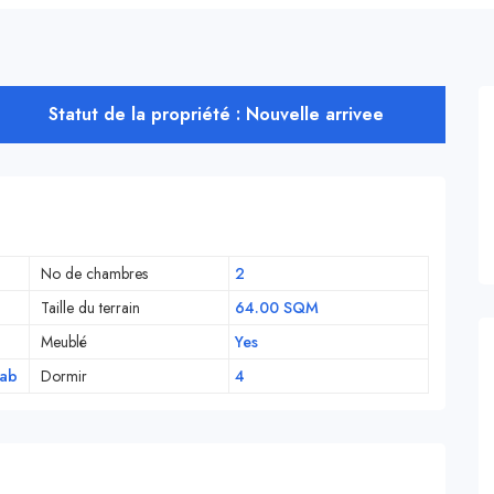
Statut de la propriété : Nouvelle arrivee
No de chambres
2
Taille du terrain
64.00 SQM
Meublé
Yes
iab
Dormir
4