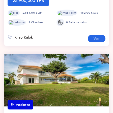
25,900,000 THB
2,684.00 SQM
462.00 SQM
7 Chambre
8 Salle de bains
Khao Kalok
Voir
En vedette