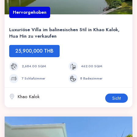
Hervorgehoben
Luxuriöse Villa im balinesischen Stil in Khao Kalok,
Hua Hin zu verkaufen
25,900,000 THB
2,684.00 SQM
462.00 SQM
7 Schlafzimmer
8 Badezimmer
Khao Kalok
Sicht