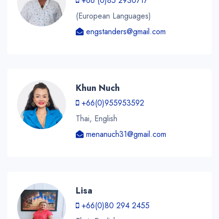
+66 (0)85 2930717
(European Languages)
engstanders@gmail.com
Khun Nuch
+66(0)955953592
Thai, English
menanuch31@gmail.com
Lisa
+66(0)80 294 2455