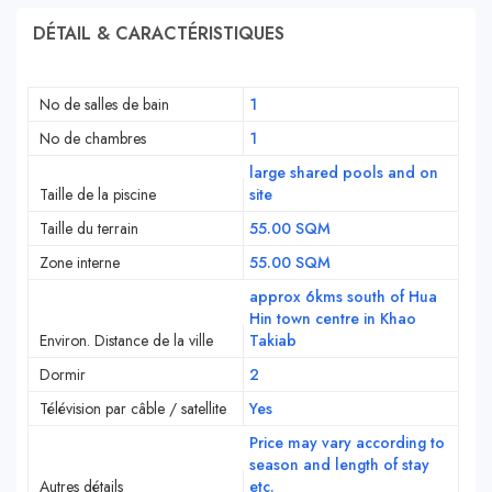
DÉTAIL & CARACTÉRISTIQUES
No de salles de bain
1
No de chambres
1
large shared pools and on
Taille de la piscine
site
Taille du terrain
55.00 SQM
Zone interne
55.00 SQM
approx 6kms south of Hua
Hin town centre in Khao
Environ. Distance de la ville
Takiab
Dormir
2
Télévision par câble / satellite
Yes
Price may vary according to
season and length of stay
Autres détails
etc.