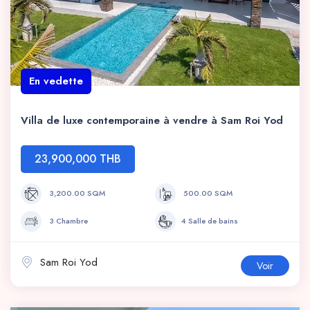
En vedette
Villa de luxe contemporaine à vendre à Sam Roi Yod
23,900,000 THB
3,200.00 SQM
500.00 SQM
3 Chambre
4 Salle de bains
Sam Roi Yod
Voir