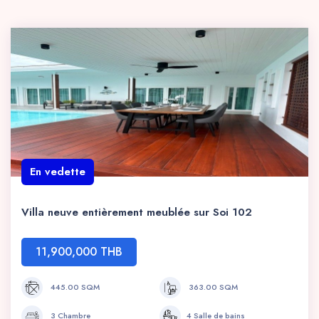
En vedette
Villa neuve entièrement meublée sur Soi 102
11,900,000 THB
445.00 SQM
363.00 SQM
3 Chambre
4 Salle de bains