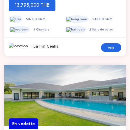
13,795,000 THB
537.00 SQM
245.00 SQM
3 Chambre
2 Salle de bains
Hua Hin Central
Voir
En vedette