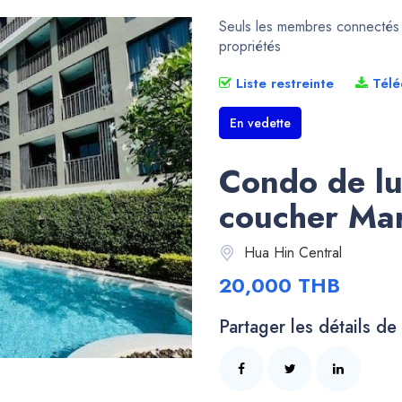
Seuls les membres connectés p
propriétés
Liste restreinte
Télé
En vedette
Condo de lu
coucher Mar
Hua Hin Central
20,000 THB
Partager les détails de 