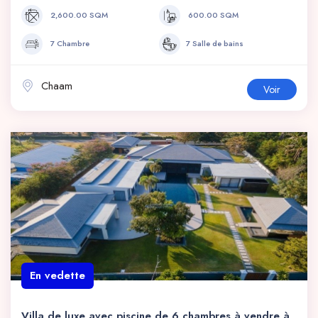
2,600.00 SQM
600.00 SQM
7 Chambre
7 Salle de bains
Chaam
Voir
En vedette
Villa de luxe avec piscine de 6 chambres à vendre à