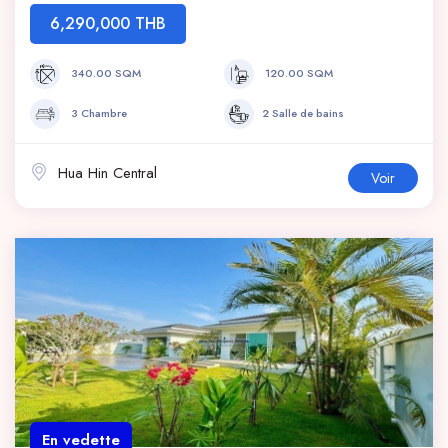
6,290,000 THB
340.00 SQM
120.00 SQM
3 Chambre
2 Salle de bains
Hua Hin Central
Voir
En vedette