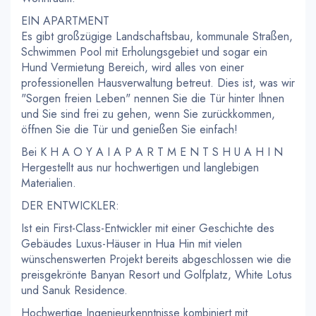
EIN APARTMENT
Es gibt großzügige Landschaftsbau, kommunale Straßen,
Schwimmen Pool mit Erholungsgebiet und sogar ein
Hund Vermietung Bereich, wird alles von einer
professionellen Hausverwaltung betreut. Dies ist, was wir
"Sorgen freien Leben" nennen Sie die Tür hinter Ihnen
und Sie sind frei zu gehen, wenn Sie zurückkommen,
öffnen Sie die Tür und genießen Sie einfach!
Bei K H A O Y A I A P A R T M E N T S H U A H I N
Hergestellt aus nur hochwertigen und langlebigen
Materialien.
DER ENTWICKLER:
Ist ein First-Class-Entwickler mit einer Geschichte des
Gebäudes Luxus-Häuser in Hua Hin mit vielen
wünschenswerten Projekt bereits abgeschlossen wie die
preisgekrönte Banyan Resort und Golfplatz, White Lotus
und Sanuk Residence.
Hochwertige Ingenieurkenntnisse kombiniert mit