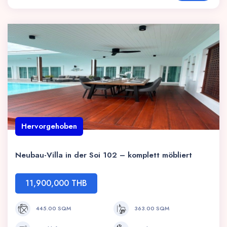
Hervorgehoben
Neubau-Villa in der Soi 102 – komplett möbliert
11,900,000 THB
445.00 SQM
363.00 SQM