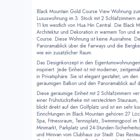
Black Mountain Gold Course View Wohnung zu
Luxuswohnung im 3. Stock mit 2 Schlafzimmern 
11 km westlich von Hua Hin Central. Die Black 
Architektur und Dekoration in warmem Ton und ei
Course. Diese Wohnung ist keine Ausnahme. Der 
Panoramablick über die Fairways und die Bergkett
wie ein zusätzlicher Raum.
Das Designkonzept in den Eigentumswohnungen i
inspiriert. Jede Einheit ist mit moderner, zeitg
in Privatsphäre. Sie ist elegant gestaltet, um den
geräumigen Balkon und den Panoramablick auf d
Diese geräumige Einheit mit 2 Schlafzimmern ver
einer Frühstückstheke mit verstecktem Stauraum, 
blickt direkt auf den Golfplatz und ist ein sehr
Einrichtungen im Black Mountain gehören 27 Löc
Spa, Fitnessraum, Tennisplatz, Swimmingpool im R
Minimarkt, Parkplatz und 24-Stunden-Sicherhei
und Minivan vom Clubhaus zur Stadt: Das Restau