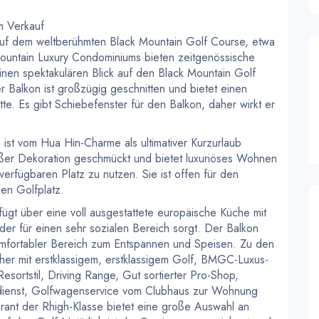
m Verkauf
auf dem weltberühmten Black Mountain Golf Course, etwa
Mountain Luxury Condominiums bieten zeitgenössische
nen spektakulären Blick auf den Black Mountain Golf
Balkon ist großzügig geschnitten und bietet einen
e. Es gibt Schiebefenster für den Balkon, daher wirkt er
st vom Hua Hin-Charme als ultimativer Kurzurlaub
emäßer Dekoration geschmückt und bietet luxuriöses Wohnen
 verfügbaren Platz zu nutzen. Sie ist offen für den
en Golfplatz.
fügt über eine voll ausgestattete europäische Küche mit
der für einen sehr sozialen Bereich sorgt. Der Balkon
 komfortabler Bereich zum Entspannen und Speisen. Zu den
her mit erstklassigem, erstklassigem Golf, BMGC-Luxus-
esortstil, Driving Range, Gut sortierter Pro-Shop,
tsdienst, Golfwagenservice vom Clubhaus zur Wohnung
rant der Rhigh-Klasse bietet eine große Auswahl an